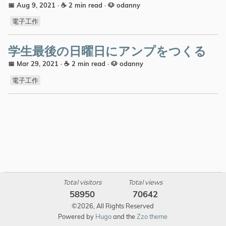
📅 Aug 9, 2021
· ☕ 2 min read
·
🐶 odanny
電子工作
学生最後の日曜日にアンプをつくる
📅 Mar 29, 2021
· ☕ 2 min read
·
🐶 odanny
電子工作
Total visitors
Total views
58950
70642
©2026, All Rights Reserved
Powered by
Hugo
and the
Zzo theme