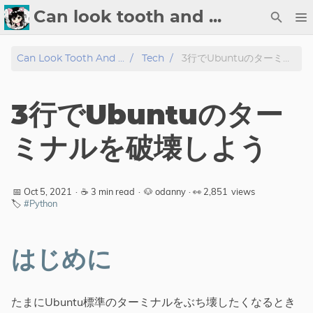
Can look tooth and ...
About
Can Look Tooth And ...
Tech
3行でUbuntuのターミナルを破壊しよう
Tech
3行でUbuntuのター
Blog
ミナルを破壊しよう
Gallery
📅 Oct 5, 2021
·
☕ 3 min read
·
🐶 odanny
· 👀
2,851
views
Tags
🏷️
#Python
はじめに
たまにUbuntu標準のターミナルをぶち壊したくなるとき