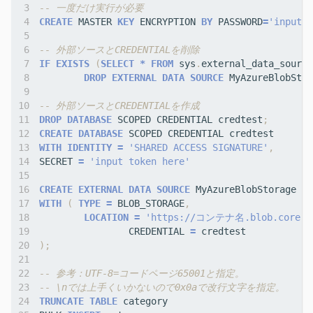
CREATE
MASTER
KEY
ENCRYPTION
BY
PASSWORD
=
'input h
IF
EXISTS
(
SELECT
*
FROM
sys
.
external_data_source
DROP
EXTERNAL
DATA
SOURCE
MyAzureBlobStor
DROP
DATABASE
SCOPED
CREDENTIAL
credtest
;
CREATE
DATABASE
SCOPED
CREDENTIAL
credtest
WITH
IDENTITY
=
'SHARED ACCESS SIGNATURE'
,
SECRET
=
'input token here'
CREATE
EXTERNAL
DATA
SOURCE
MyAzureBlobStorage
WITH
(
TYPE
=
BLOB_STORAGE
,
LOCATION
=
'https://コンテナ名.blob.core.wi
CREDENTIAL
=
credtest
);
TRUNCATE
TABLE
category