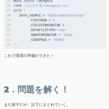
BULK
INSERT
category
FROM
'コンテナ名/category.csv'
WITH
(
DATA_SOURCE
=
'MyAzureBlobStorage'
,
FIRSTROW
=
2
,
FIELDTERMINATOR
=
','
,
DATAFILETYPE
=
'char'
,
ROWTERMINATOR
=
'0x0a'
,
CODEPAGE
=
'65001'
);
これで環境の準備ができた！
2．問題を解く！
まだ途中だが、以下にまとめていく。