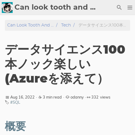
Can look tooth and ...
About
Can Look Tooth And ...
Tech
データサイエンス100本ノック楽しい(Azureを添えて）
Tech
データサイエンス100
Blog
本ノック楽しい
Gallery
(Azureを添えて）
Tags
📅 Aug 16, 2022
·
☕ 3 min read
·
🐶 odanny
· 👀
332
views
🏷️
#SQL
概要